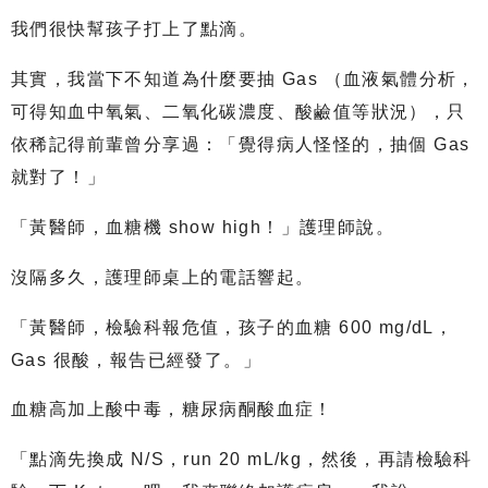
我們很快幫孩子打上了點滴。
其實，我當下不知道為什麼要抽 Gas （血液氣體分析，
可得知血中氧氣、二氧化碳濃度、酸鹼值等狀況），只
依稀記得前輩曾分享過：「覺得病人怪怪的，抽個 Gas
就對了！」
「黃醫師，血糖機 show high！」護理師說。
沒隔多久，護理師桌上的電話響起。
「黃醫師，檢驗科報危值，孩子的血糖 600 mg/dL，
Gas 很酸，報告已經發了。」
血糖高加上酸中毒，糖尿病酮酸血症！
「點滴先換成 N/S，run 20 mL/kg，然後，再請檢驗科