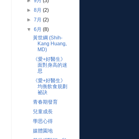
►
9月
(3)
►
8月
(2)
►
7月
(2)
▼
6月
(8)
黃世綱 (Shih-
Kang Huang,
MD)
《愛+好醫生》
面對身高的迷
思
《愛+好醫生》
均衡飲食規劃
祕訣
青春期發育
兒童成長
學思心得
媒體園地