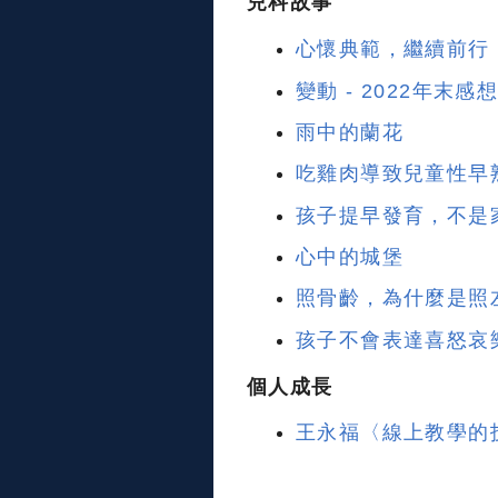
兒科故事
心懷典範，繼續前行
變動 - 2022年末感
雨中的蘭花
吃雞肉導致兒童性早
孩子提早發育，不是
心中的城堡
照骨齡，為什麼是照
孩子不會表達喜怒哀
個人成長
王永福〈線上教學的