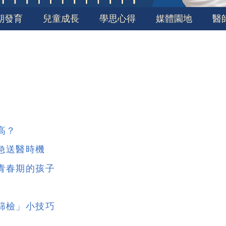
期發育
兒童成長
學思心得
媒體園地
醫
高？
急送醫時機
青春期的孩子
篩檢」小技巧