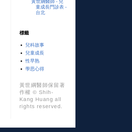
黃世綱醫師 - 兒
童成長門診表 -
台北
標籤
兒科故事
兒童成長
性早熟
學思心得
黃世綱醫師保留著
作權 © Shih-
Kang Huang all
rights reserved.