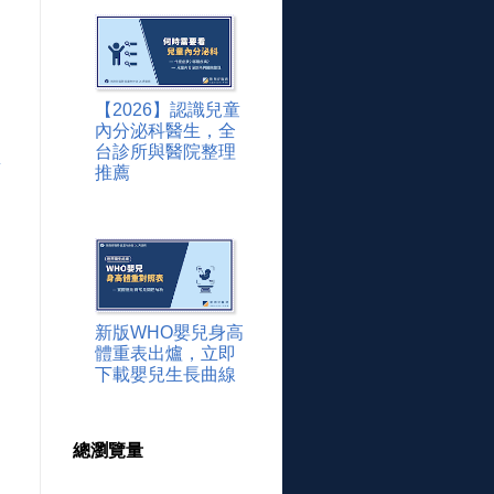
【2026】認識兒童
內分泌科醫生，全
台診所與醫院整理
章
推薦
新版WHO嬰兒身高
體重表出爐，立即
下載嬰兒生長曲線
總瀏覽量