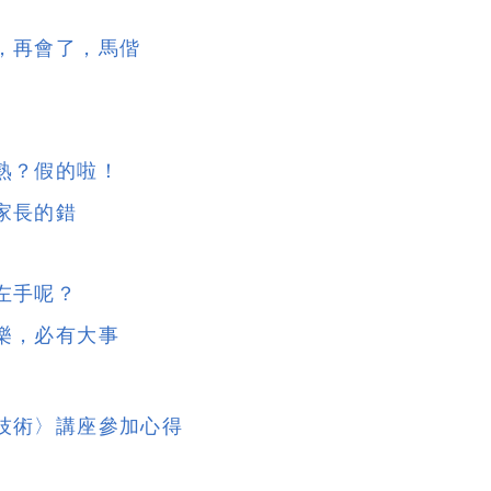
，再會了，馬偕
想
熟？假的啦！
家長的錯
左手呢？
樂，必有大事
技術〉講座參加心得