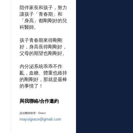
陪伴家長和孩子，努力
讓孩子「青春期」和
「身高」都剛剛好的兒
科醫師。
孩子青春期來得剛剛
好，身高長得剛剛好，
父母的期望也剛剛好。
內分泌系統乖乖不作
亂，血糖、體重也維持
的剛剛好，那就是最棒
的事情了！
與我聯絡/合作邀約
請洽醫師助理：Grace
mayuigrace@gmail.com