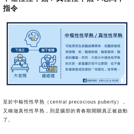
指令
至於中樞性性早熟（central precocious puberty），
又稱做真性性早熟，則是腦部的青春期開關真正被啟動
了。