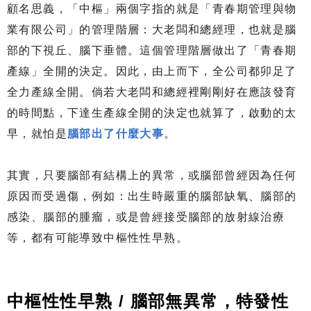
顧名思義，「中樞」兩個字指的就是「青春期管理與物
業有限公司」的管理階層：大老闆和總經理，也就是腦
部的下視丘、腦下垂體。這個管理階層做出了「青春期
產線」全開的決定。因此，由上而下，全公司都卯足了
全力產線全開。倘若大老闆和總經裡剛剛好在應該發育
的時間點，下達生產線全開的決定也就算了，啟動的太
早，就怕是
腦部出了什麼大事
。
其實，只要腦部有結構上的異常，或腦部曾經因為任何
原因而受過傷，例如：出生時嚴重的腦部缺氧、腦部的
感染、腦部的腫瘤，或是曾經接受腦部的放射線治療
等，都有可能導致中樞性性早熟。
中樞性性早熟 / 腦部無異常，特發性