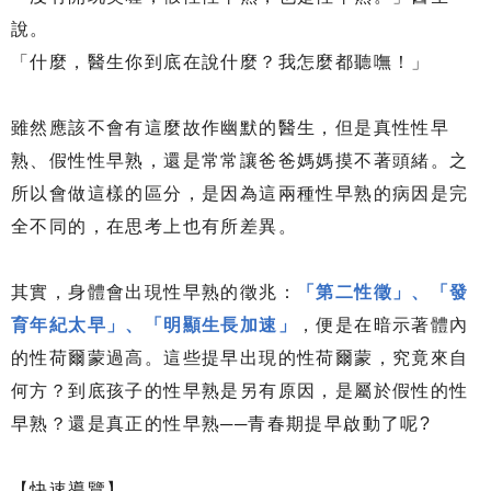
說。
「什麼，醫生你到底在說什麼？我怎麼都聽嘸！」
雖然應該不會有這麼故作幽默的醫生，但是真性性早
熟、假性性早熟，還是常常讓爸爸媽媽摸不著頭緒。之
所以會做這樣的區分，是因為這兩種性早熟的病因是完
全不同的，在思考上也有所差異。
其實，身體會出現性早熟的徵兆：
「第二性徵」、「發
育年紀太早」、「明顯生長加速」
，便是在暗示著體內
的性荷爾蒙過高。這些提早出現的性荷爾蒙，究竟來自
何方？到底孩子的性早熟是另有原因，是屬於假性的性
早熟？還是真正的性早熟──青春期提早啟動了呢?
【快速導覽】