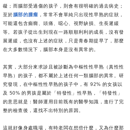
礙；而腦部受過傷的孩子，則會有很明確的過去病史；
至於
腦部的腫瘤
，常常不會單純只出現性早熟的症狀，
可能還包含癲癇、頭痛、噁心、視野缺損、生長遲緩
等。若孩子從出生到現在一路順順利利的成長，沒有發
展遲緩，也沒有上述的症狀，只是青春期提早了，那麼
在大多數情況下，腦部本身是沒有異常的。
其實，大部分來求診且被診斷為中樞性性早熟（真性性
早熟）的孩子，都不屬於上述任何一類腦部的異常。研
究發現，在中樞性性早熟的孩子中，有 92% 的女孩以
及 50% 的男孩是屬於「特發性」性早熟，「特發性」
的意思就是：醫師運用目前既有的醫學知識，進行了完
整的檢查後，還找不出特別的原因。
這就好像身處職場，有時老闆在想些什麼，又為什麼那