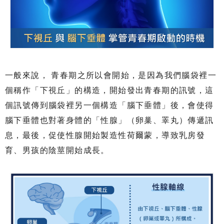
一般來說， 青春期之所以會開始，是因為我們腦袋裡一
個稱作「下視丘」的構造，開始發出青春期的訊號，這
個訊號傳到腦袋裡另一個構造「腦下垂體」後，會使得
腦下垂體也對著身體的「性腺」（卵巢、睪丸）傳遞訊
息，最後，促使性腺開始製造性荷爾蒙，導致乳房發
育、男孩的陰莖開始成長。