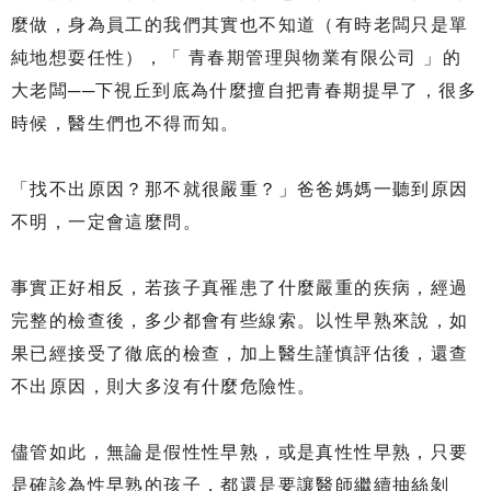
麼做，身為員工的我們其實也不知道（有時老闆只是單
純地想耍任性），「 青春期管理與物業有限公司 」的
大老闆──下視丘到底為什麼擅自把青春期提早了，很多
時候，醫生們也不得而知。
「找不出原因？那不就很嚴重？」爸爸媽媽一聽到原因
不明，一定會這麼問。
事實正好相反，若孩子真罹患了什麼嚴重的疾病，經過
完整的檢查後，多少都會有些線索。以性早熟來說，如
果已經接受了徹底的檢查，加上醫生謹慎評估後，還查
不出原因，則大多沒有什麼危險性。
儘管如此，無論是假性性早熟，或是真性性早熟，只要
是確診為性早熟的孩子，都還是要讓醫師繼續抽絲剝