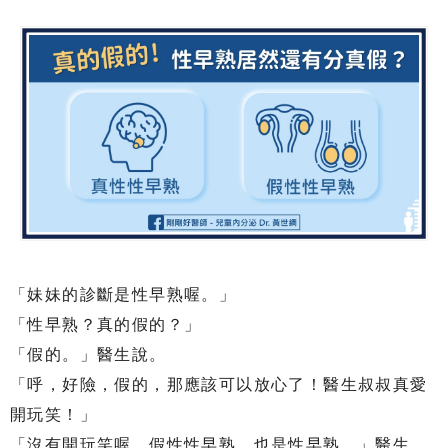
「妹妹的診斷是性早熟喔。」
「性早熟？真的假的？」
「假的。」醫生說。
「呼，好險，假的，那應該可以放心了！醫生叔叔真愛
開玩笑！」
「沒有開玩笑喔，假性性早熟，也是性早熟。」醫生