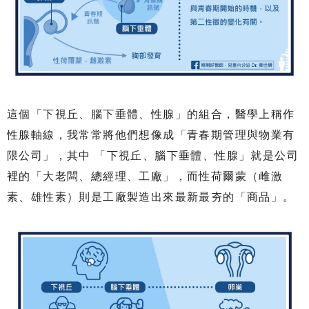
這個「下視丘、腦下垂體、性腺」的組合，醫學上稱作
性腺軸線，我常常將他們想像成「青春期管理與物業有
限公司」，其中 「下視丘、腦下垂體、性腺」就是公司
裡的「大老闆、總經理、工廠」，而性荷爾蒙（雌激
素、雄性素）則是工廠製造出來最新最夯的「商品」。