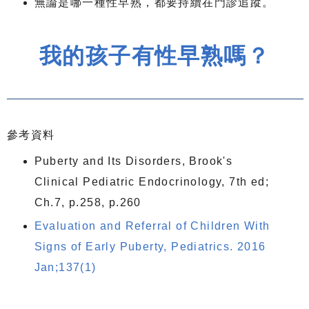
無論是哪一種性早熟，都要持續在門診追蹤。
我的孩子有性早熟嗎？
參考資料
Puberty and Its Disorders, Brook's
Clinical Pediatric Endocrinology, 7th ed;
Ch.7, p.258, p.260
Evaluation and Referral of Children With
Signs of Early Puberty, Pediatrics. 2016
Jan;137(1)